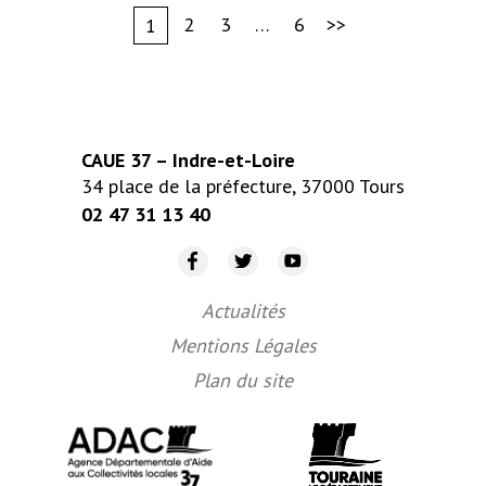
Navigation
2
3
…
6
>>
1
des
articles
CAUE 37 – Indre-et-Loire
34 place de la préfecture, 37000 Tours
02 47 31 13 40
Notre page Facebook
Notre compte Twitter
Notre chaîne Youtube
Actualités
Mentions Légales
Plan du site